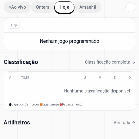
Ao vivo
Ontem
Hoje
Amanhã
Hoje
Nenhum jogo programmado
Classificação
Classificação completa →
#
TIME
J
V
E
D
Nenhuma classificação disponível
Liga dos Campeões
Liga Europa
Rebaixamento
Artilheiros
Ver tudo →