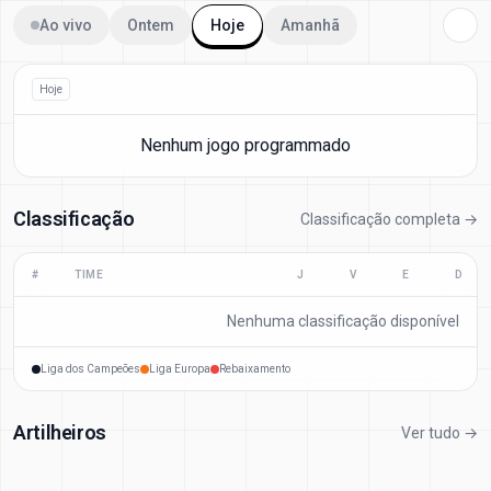
Ao vivo
Ontem
Hoje
Amanhã
Hoje
Nenhum jogo programmado
Classificação
Classificação completa →
#
TIME
J
V
E
D
Nenhuma classificação disponível
Liga dos Campeões
Liga Europa
Rebaixamento
Artilheiros
Ver tudo →