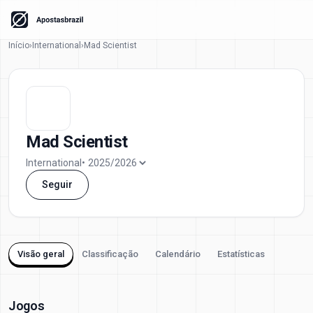
Início
›
International
›
Mad Scientist
Mad Scientist
International
•
Seguir
Visão geral
Classificação
Calendário
Estatísticas
Jogos