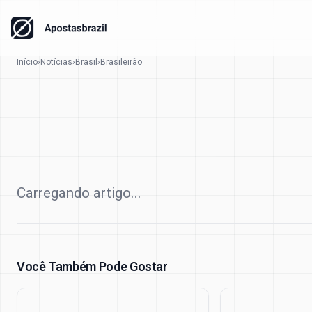
Início
›
Notícias
›
Brasil
›
Brasileirão
Carregando artigo...
Você Também Pode Gostar