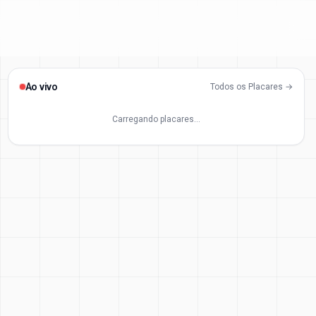
Ao vivo
Todos os Placares →
Carregando placares...