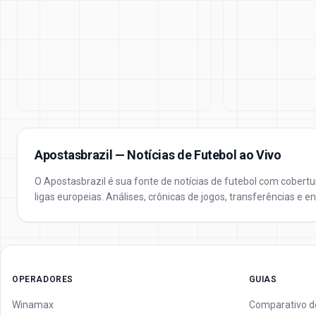
Apostasbrazil — Notícias de Futebol ao Vivo
O Apostasbrazil é sua fonte de notícias de futebol com cobert
ligas europeias. Análises, crônicas de jogos, transferências e e
OPERADORES
GUIAS
Winamax
Comparativo d