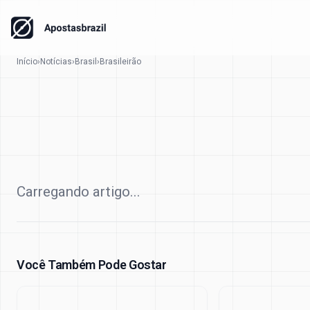
Início
›
Notícias
›
Brasil
›
Brasileirão
Carregando artigo...
Você Também Pode Gostar