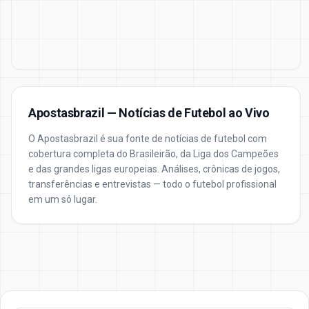
Apostasbrazil — Notícias de Futebol ao Vivo
O Apostasbrazil é sua fonte de notícias de futebol com
cobertura completa do Brasileirão, da Liga dos Campeões
e das grandes ligas europeias. Análises, crônicas de jogos,
transferências e entrevistas — todo o futebol profissional
em um só lugar.