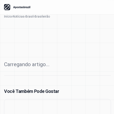
Início
›
Notícias
›
Brasil
›
Brasileirão
Carregando artigo...
Você Também Pode Gostar