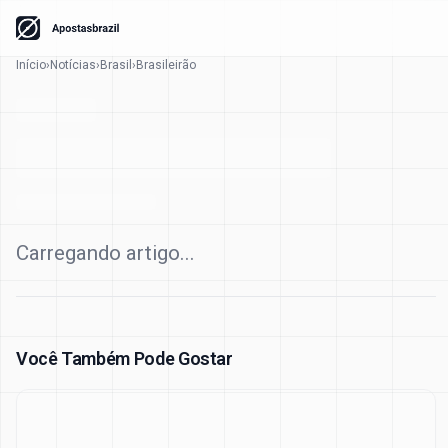
Início
›
Notícias
›
Brasil
›
Brasileirão
Carregando artigo...
Você Também Pode Gostar