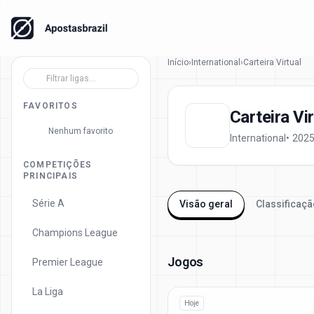
Início
›
International
›
Carteira Virtual
FAVORITOS
Carteira Vir
Nenhum favorito
International
•
COMPETIÇÕES
PRINCIPAIS
Série A
Visão geral
Classificaçã
Champions League
Jogos
Premier League
La Liga
Hoje