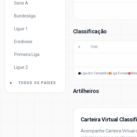
Serie A
Bundesliga
Ligue 1
Classificação
Eredivisie
#
TIME
Primeira Liga
Ligue 2
Liga dos Campeões
Liga Europa
Reb
TODOS OS PAÍSES
Artilheiros
Carteira Virtual Classi
Acompanhe Carteira Virtual c