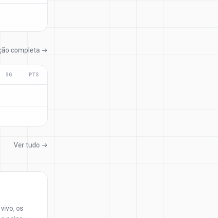
ação completa →
SG
PTS
Ver tudo →
vivo, os