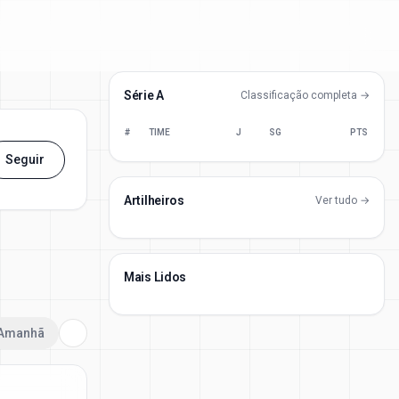
Série A
Classificação completa →
#
TIME
J
SG
PTS
Seguir
Artilheiros
Ver tudo →
Mais Lidos
Amanhã