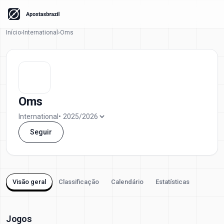
Início
›
International
›
Oms
Oms
International
•
Seguir
Visão geral
Classificação
Calendário
Estatísticas
Jogos