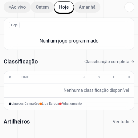
Ao vivo
Ontem
Hoje
Amanhã
Hoje
Nenhum jogo programmado
Classificação
Classificação completa →
#
TIME
J
V
E
D
Nenhuma classificação disponível
Liga dos Campeões
Liga Europa
Rebaixamento
Artilheiros
Ver tudo →