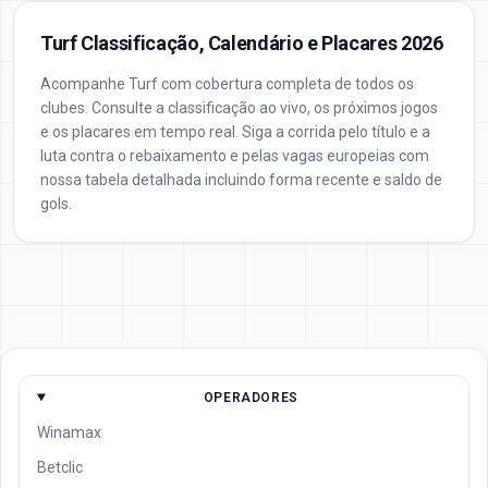
Turf Classificação, Calendário e Placares 2026
Acompanhe Turf com cobertura completa de todos os
clubes. Consulte a classificação ao vivo, os próximos jogos
e os placares em tempo real. Siga a corrida pelo título e a
luta contra o rebaixamento e pelas vagas europeias com
nossa tabela detalhada incluindo forma recente e saldo de
gols.
OPERADORES
Winamax
Betclic